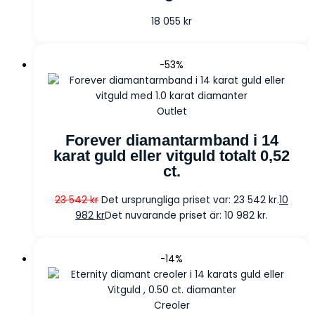
18 055
kr
-53%
Outlet
Forever diamantarmband i 14
karat guld eller vitguld totalt 0,52
ct.
23 542
kr
Det ursprungliga priset var: 23 542 kr.
10
982
kr
Det nuvarande priset är: 10 982 kr.
-14%
Creoler