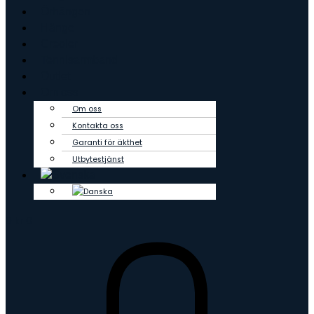
Örhängen
Hänge
Creoler
Tennisarmband
Outlet
Om oss
Om oss
Kontakta oss
Garanti för äkthet
Utbytestjänst
0
kr
0