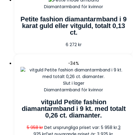
Diamantarmband för kvinnor
Petite fashion diamantarmband i 9
karat guld eller vitguld, totalt 0,13
ct.
6 272
kr
-34%
Slut i lager
Diamantarmband för kvinnor
vitguld Petite fashion
diamantarmband i 9 kt. med totalt
0,26 ct. diamanter.
5 958
kr
Det ursprungliga priset var: 5 958 kr.
3
925
kr
Det nuvarande priset är: 3 925 kr.