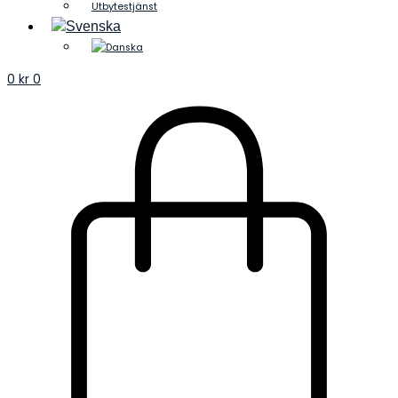
Utbytestjänst
0
kr
0