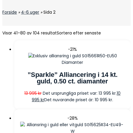
Forside
»
4-6 uger
»
Sida 2
Visar 41–80 av 104 resultat
Sortera efter senaste
-21%
Diamanter
”Sparkle” Alliancering i 14 kt.
guld, 0.50 ct. diamanter
13 995
kr
Det ursprungliga priset var: 13 995 kr.
10
995
kr
Det nuvarande priset är: 10 995 kr.
-28%