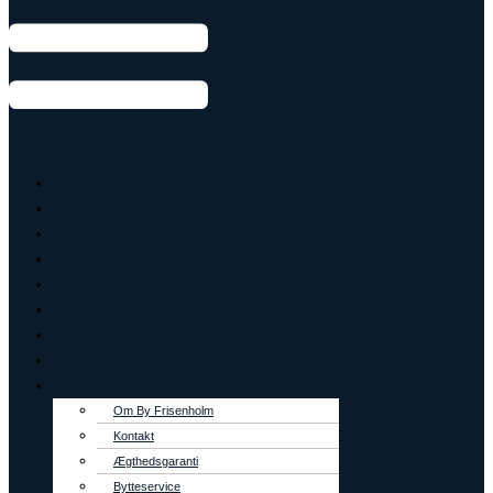
Armbånd
Ringe
Øreringe
Vedhæng
Creoler
Tennisarmbånd
OUTLET
Lab Grown
Om os
Om By Frisenholm
Kontakt
Ægthedsgaranti
Bytteservice