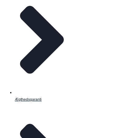
Ægthedsgaranti