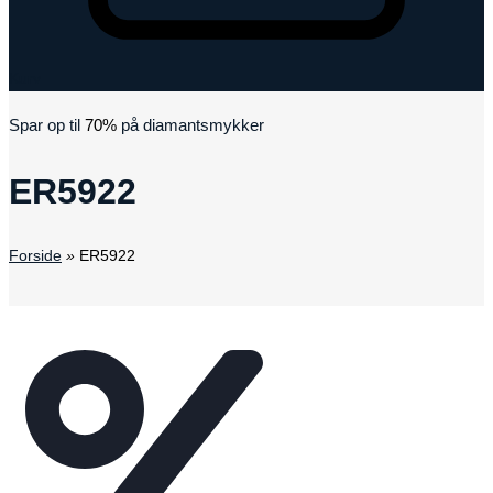
Kurv
Spar op til
70%
på diamantsmykker
ER5922
Forside
»
ER5922