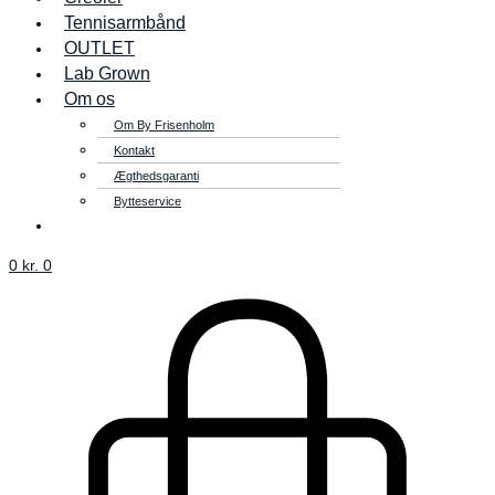
Tennisarmbånd
OUTLET
Lab Grown
Om os
Om By Frisenholm
Kontakt
Ægthedsgaranti
Bytteservice
0
kr.
0