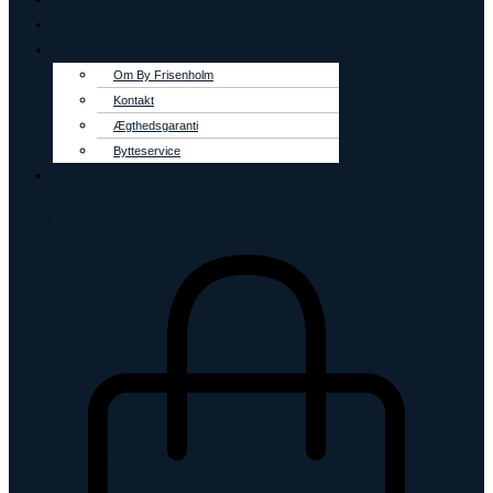
Lab Grown
Om os
Om By Frisenholm
Kontakt
Ægthedsgaranti
Bytteservice
0
kr.
0