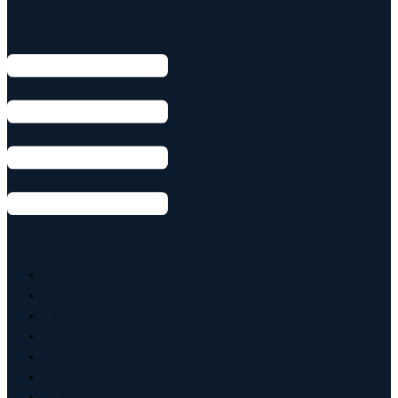
Armbånd
Ringe
Øreringe
Vedhæng
Creoler
Tennisarmbånd
OUTLET