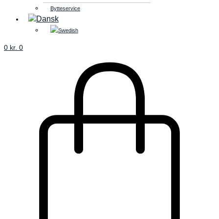
Bytteservice
0
kr.
0