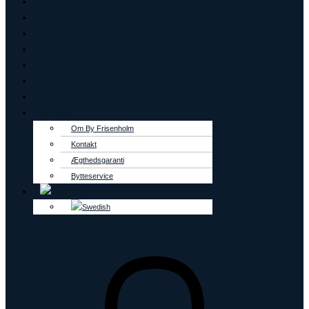
Ringe
Øreringe
Vedhæng
Creoler
Tennisarmbånd
OUTLET
Lab Grown
Om os
Om By Frisenholm
Kontakt
Ægthedsgaranti
Bytteservice
0
kr.
0