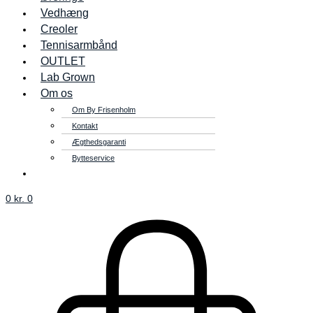
Vedhæng
Creoler
Tennisarmbånd
OUTLET
Lab Grown
Om os
Om By Frisenholm
Kontakt
Ægthedsgaranti
Bytteservice
0
kr.
0