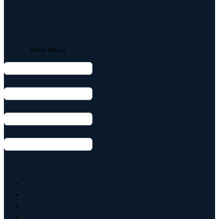
Main Menu
Armbånd
Ringe
Øreringe
Vedhæng