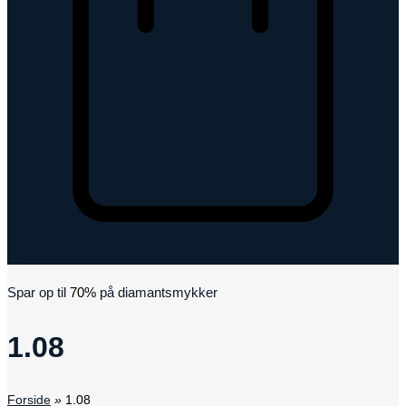
Kurv
Spar op til
70%
på diamantsmykker
1.08
Forside
»
1.08