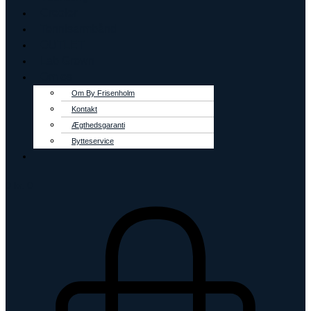
Creoler
Tennisarmbånd
OUTLET
Lab Grown
Om os
Om By Frisenholm
Kontakt
Ægthedsgaranti
Bytteservice
0
kr.
0