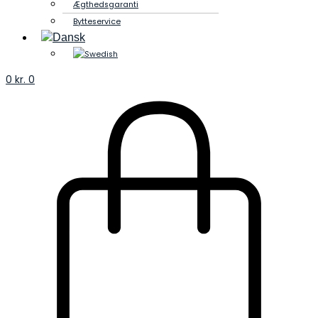
Ægthedsgaranti
Bytteservice
0
kr.
0