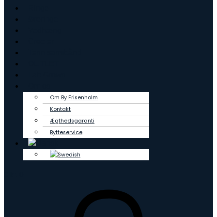
Ringe
Øreringe
Vedhæng
Creoler
Tennisarmbånd
OUTLET
Lab Grown
Om os
Om By Frisenholm
Kontakt
Ægthedsgaranti
Bytteservice
0
kr.
0