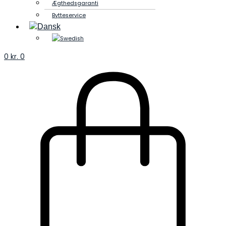
Ægthedsgaranti
Bytteservice
0
kr.
0