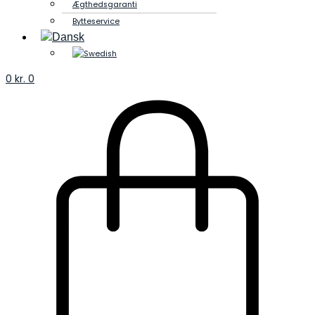
Ægthedsgaranti
Bytteservice
0
kr.
0