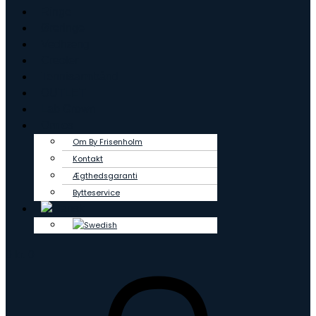
Ringe
Øreringe
Vedhæng
Creoler
Tennisarmbånd
OUTLET
Lab Grown
Om os
Om By Frisenholm
Kontakt
Ægthedsgaranti
Bytteservice
0
kr.
0