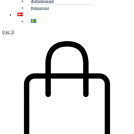
Ægthedsgaranti
Bytteservice
0
kr.
0