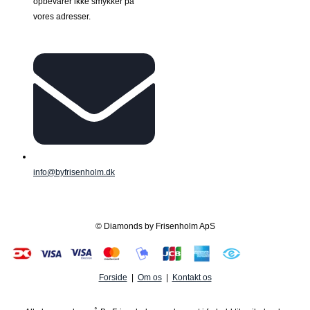
opbevarer ikke smykker på
vores adresser.
info@byfrisenholm.dk
© Diamonds by Frisenholm ApS
Forside
|
Om os
|
Kontakt os