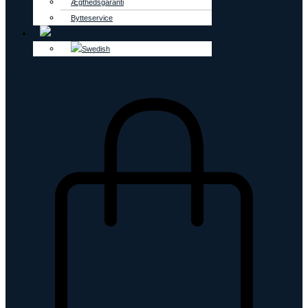
Ægthedsgaranti
Bytteservice
0
kr.
0