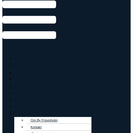
Armbånd
Ringe
Øreringe
Vedhæng
Creoler
Tennisarmbånd
OUTLET
Lab Grown
Om os
Om By Frisenholm
Kontakt