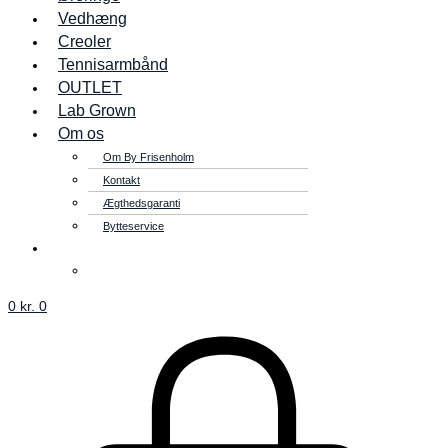
Vedhæng
Creoler
Tennisarmbånd
OUTLET
Lab Grown
Om os
Om By Frisenholm
Kontakt
Ægthedsgaranti
Bytteservice
0
kr.
0