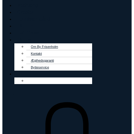
Vedhæng
Creoler
Tennisarmbånd
OUTLET
Lab Grown
Om os
Om By Frisenholm
Kontakt
Ægthedsgaranti
Bytteservice
0
kr.
0