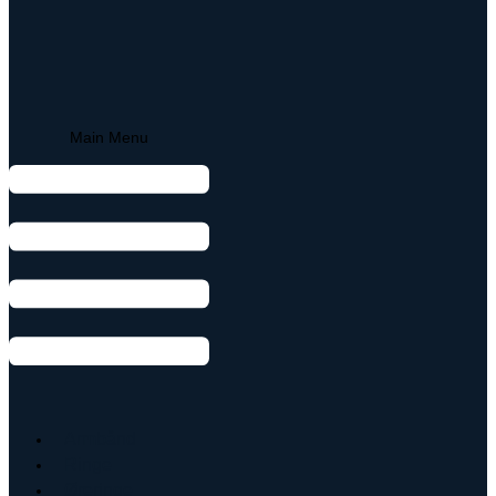
Main Menu
Armbånd
Ringe
Øreringe