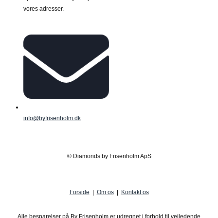
vores adresser.
info@byfrisenholm.dk
© Diamonds by Frisenholm ApS
Forside
|
Om os
|
Kontakt os
Alle besparelser på By Frisenholm er udregnet i forhold til vejledende