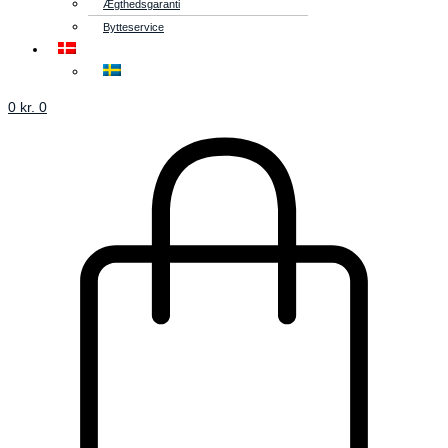
Ægthedsgaranti
Bytteservice
0
kr.
0