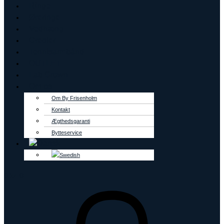
Ringe
Øreringe
Vedhæng
Creoler
Tennisarmbånd
OUTLET
Lab Grown
Om os
Om By Frisenholm
Kontakt
Ægthedsgaranti
Bytteservice
0
kr.
0