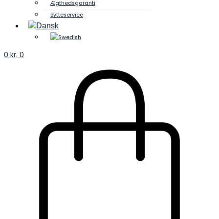
Ægthedsgaranti
Bytteservice
0
kr.
0