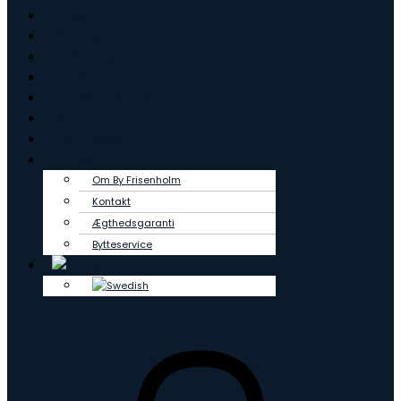
Ringe
Øreringe
Vedhæng
Creoler
Tennisarmbånd
OUTLET
Lab Grown
Om os
Om By Frisenholm
Kontakt
Ægthedsgaranti
Bytteservice
0
kr.
0