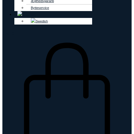
Ægthedsgaranti
Bytteservice
0
kr.
0