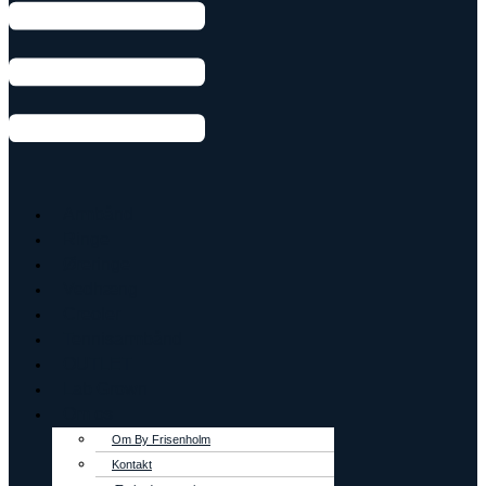
Armbånd
Ringe
Øreringe
Vedhæng
Creoler
Tennisarmbånd
OUTLET
Lab Grown
Om os
Om By Frisenholm
Kontakt