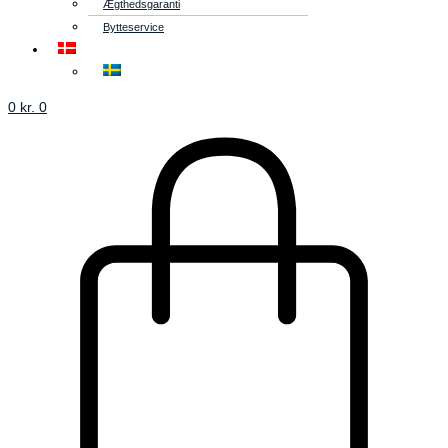
Ægthedsgaranti
Bytteservice
0
kr.
0