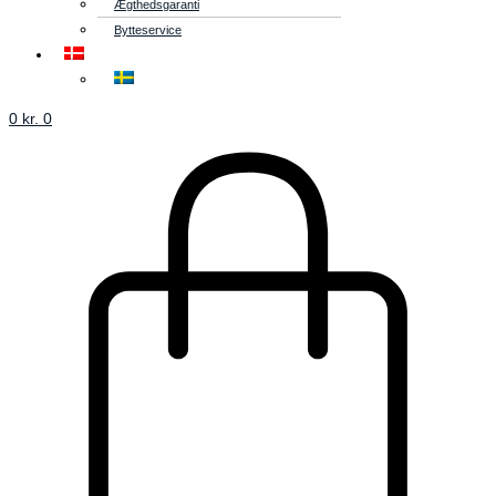
Ægthedsgaranti
Bytteservice
0
kr.
0