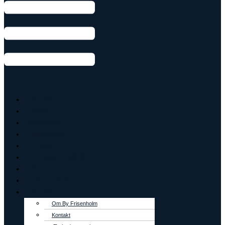
Armbånd
Ringe
Øreringe
Vedhæng
Creoler
Tennisarmbånd
OUTLET
Lab Grown
Om os
Om By Frisenholm
Kontakt