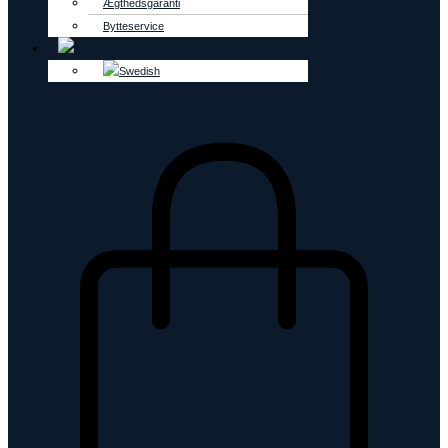
Ægthedsgaranti
Bytteservice
0
kr.
0