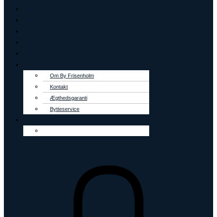
Vedhæng
Creoler
Tennisarmbånd
OUTLET
Lab Grown
Om os
Om By Frisenholm
Kontakt
Ægthedsgaranti
Bytteservice
0
kr.
0