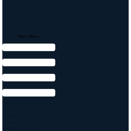
Main Menu
Armbånd
Ringe
Øreringe