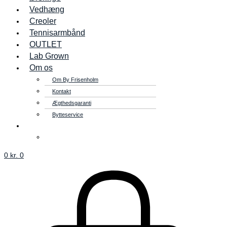
Vedhæng
Creoler
Tennisarmbånd
OUTLET
Lab Grown
Om os
Om By Frisenholm
Kontakt
Ægthedsgaranti
Bytteservice
0
kr.
0