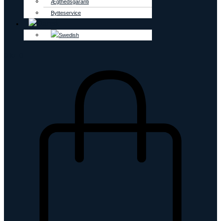
Ægthedsgaranti
Bytteservice
0
kr.
0