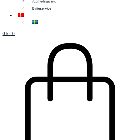
Ægthedsgaranti
Bytteservice
0
kr.
0