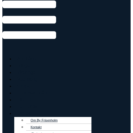
Armbånd
Ringe
Øreringe
Vedhæng
Creoler
Tennisarmbånd
OUTLET
Lab Grown
Om os
Om By Frisenholm
Kontakt