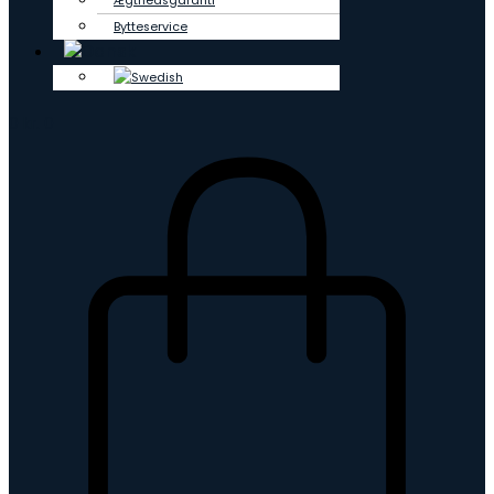
Ægthedsgaranti
Bytteservice
0
kr.
0