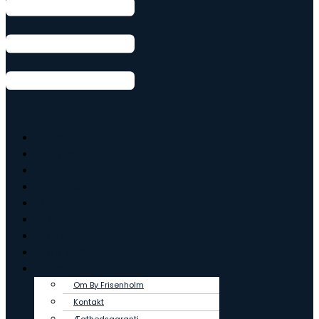
Armbånd
Ringe
Øreringe
Vedhæng
Creoler
Tennisarmbånd
OUTLET
Lab Grown
Om os
Om By Frisenholm
Kontakt