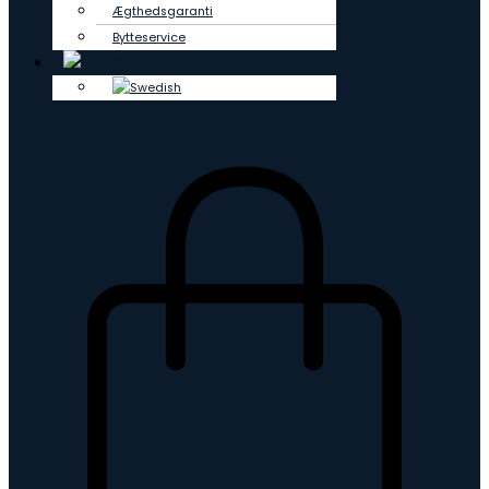
Ægthedsgaranti
Bytteservice
0
kr.
0