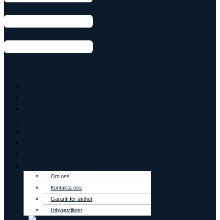
Armband
Ringar
Örhängen
Hänge
Creoler
Tennisarmband
Outlet
Om oss
Om oss
Kontakta oss
Garanti för äkthet
Utbytestjänst