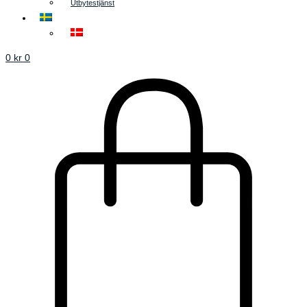
Utbytestjänst
0
kr
0