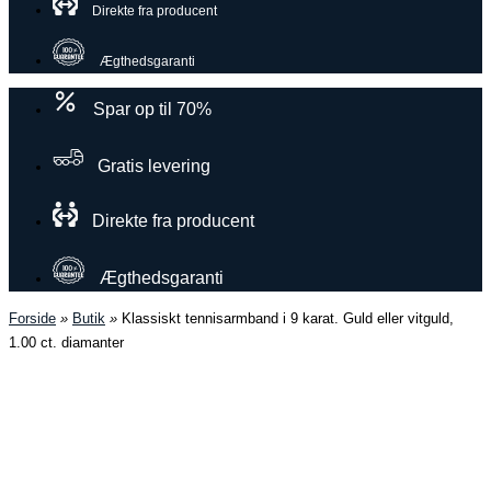
Direkte fra producent
Ægthedsgaranti
Spar op til 70%
Gratis levering
Direkte fra producent
Ægthedsgaranti
Forside
»
Butik
»
Klassiskt tennisarmband i 9 karat. Guld eller vitguld,
1.00 ct. diamanter