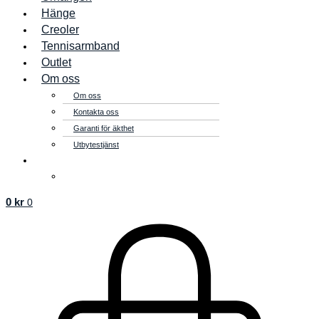
Hänge
Creoler
Tennisarmband
Outlet
Om oss
Om oss
Kontakta oss
Garanti för äkthet
Utbytestjänst
0
kr
0