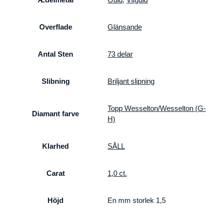
Overflade
Glänsande
Antal Sten
73 delar
Slibning
Briljant slipning
Topp Wesselton/Wesselton (G-
Diamant farve
H)
Klarhed
SÅLL
Carat
1,0 ct.
Höjd
En mm storlek 1,5