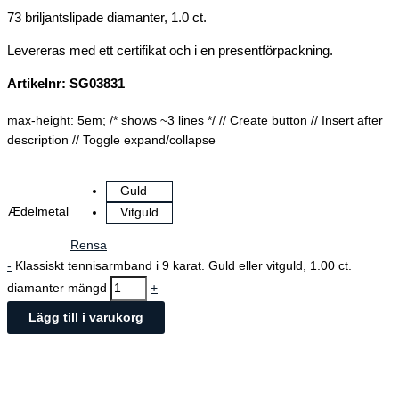
73 briljantslipade diamanter, 1.0 ct.
Levereras med ett certifikat och i en presentförpackning.
Artikelnr: SG03831
max-height: 5em; /* shows ~3 lines */
// Create button
// Insert after
description
// Toggle expand/collapse
Guld
Ædelmetal
Vitguld
Rensa
-
Klassiskt tennisarmband i 9 karat. Guld eller vitguld, 1.00 ct.
diamanter mängd
+
Lägg till i varukorg