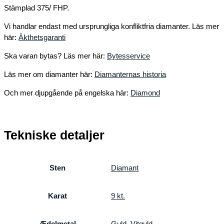
Stämplad 375/ FHP.
Vi handlar endast med ursprungliga konfliktfria diamanter. Läs mer
här:
Äkthetsgaranti
Ska varan bytas? Läs mer här:
Bytesservice
Läs mer om diamanter här:
Diamanternas historia
Och mer djupgående på engelska här:
Diamond
Tekniske detaljer
Sten
Diamant
Karat
9 kt.
Ædelmetal
Guld
,
Vitguld