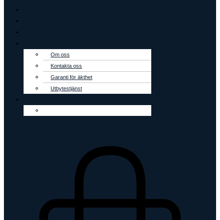
Creoler
Tennisarmband
Outlet
Om oss
Om oss
Kontakta oss
Garanti för äkthet
Utbytestjänst
0
kr
0