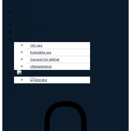
Örhängen
Hänge
Creoler
Tennisarmband
Outlet
Om oss
Om oss
Kontakta oss
Garanti för äkthet
Utbytestjänst
0
kr
0