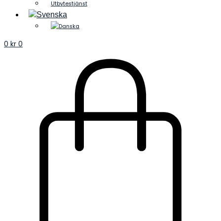
Utbytestjänst
0
kr
0