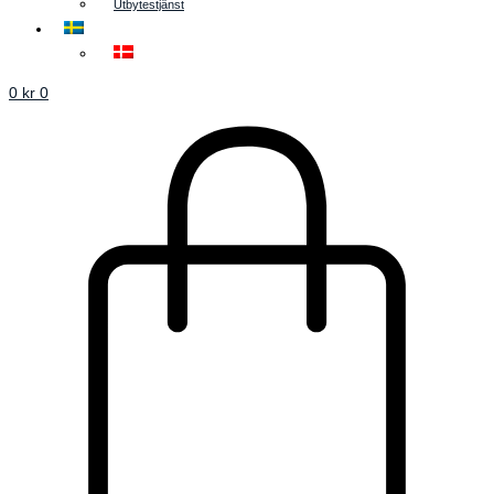
Utbytestjänst
0
kr
0