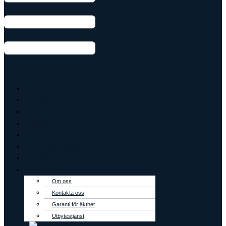
Armband
Ringar
Örhängen
Hänge
Creoler
Tennisarmband
Outlet
Om oss
Om oss
Kontakta oss
Garanti för äkthet
Utbytestjänst