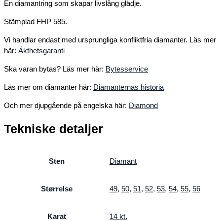
En diamantring som skapar livslång glädje.
Stämplad FHP 585.
Vi handlar endast med ursprungliga konfliktfria diamanter. Läs mer
här:
Äkthetsgaranti
Ska varan bytas? Läs mer här:
Bytesservice
Läs mer om diamanter här:
Diamanternas historia
Och mer djupgående på engelska här:
Diamond
Tekniske detaljer
Sten
Diamant
Størrelse
49
,
50
,
51
,
52
,
53
,
54
,
55
,
56
Karat
14 kt.