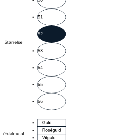
50
51
52
Størrelse
53
54
55
56
Guld
Roséguld
Ædelmetal
Vitguld