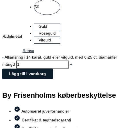
56
Guld
Roséguld
Ædelmetal
Vitguld
Rensa
-
Alliansring i 14 karat. guld eller vitguld, med 0,25 ct. diamanter
mängd
+
Lägg till i varukorg
By Frisenholms køberbeskyttelse
Autoriseret juvelforhandler
Certifikat & ægthedsgaranti