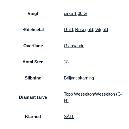
Vægt
cirka 1,30 G
Ædelmetal
Guld
,
Roséguld
,
Vitguld
Overflade
Glänsande
Antal Sten
18
Slibning
Briljant skärning
Topp Wesselton/Wesselton (G-
Diamant farve
H)
Klarhed
SÅLL