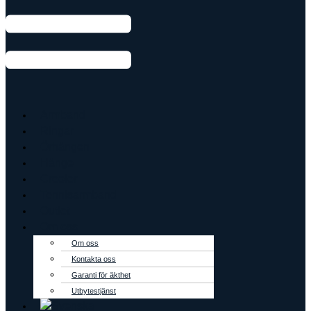
Armband
Ringar
Örhängen
Hänge
Creoler
Tennisarmband
Outlet
Om oss
Om oss
Kontakta oss
Garanti för äkthet
Utbytestjänst