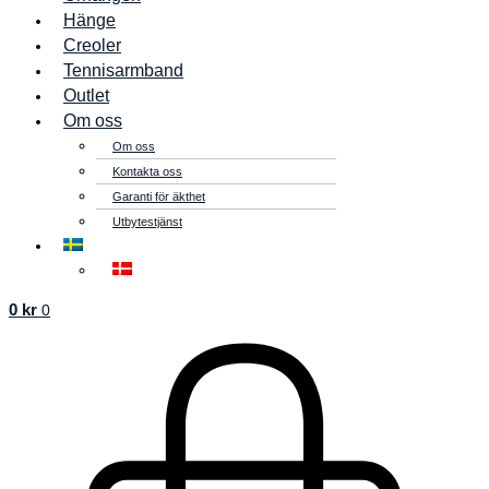
Hänge
Creoler
Tennisarmband
Outlet
Om oss
Om oss
Kontakta oss
Garanti för äkthet
Utbytestjänst
0
kr
0