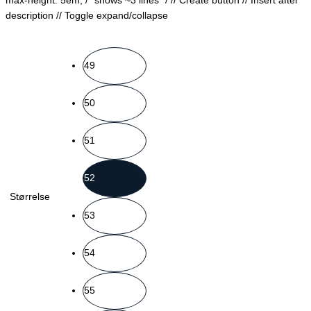
max-height: 5em; /* shows ~3 lines */
// Create button
// Insert after
description
// Toggle expand/collapse
49
50
51
52
Størrelse
53
54
55