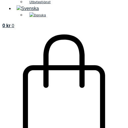
Utbytestjänst
0
kr
0