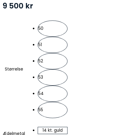
9 500
kr
50
51
52
Størrelse
53
54
55
14 kt. guld
Ædelmetal