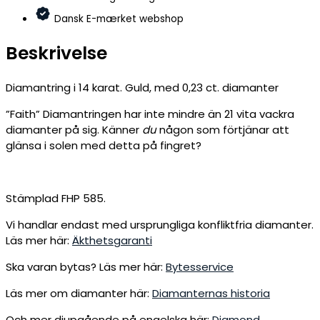
Dansk E-mærket webshop
Beskrivelse
Diamantring i 14 karat. Guld, med 0,23 ct. diamanter
”Faith” Diamantringen har inte mindre än 21 vita vackra
diamanter på sig. Känner
du
någon som förtjänar att
glänsa i solen med detta på fingret?
Stämplad FHP 585.
Vi handlar endast med ursprungliga konfliktfria diamanter.
Läs mer här:
Äkthetsgaranti
Ska varan bytas? Läs mer här:
Bytesservice
Läs mer om diamanter här:
Diamanternas historia
Och mer djupgående på engelska här:
Diamond