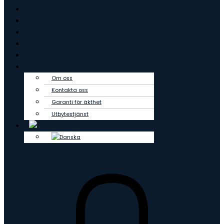
Örhängen
Hänge
Creoler
Tennisarmband
Outlet
Om oss
Om oss
Kontakta oss
Garanti för äkthet
Utbytestjänst
0
kr
0