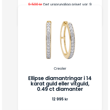
9 500
kr
Det ursprungliga priset var: 9
7 995
kr
500 kr.
Det nuvarande priset
är: 7 995 kr.
Creoler
Ellipse diamantringar i 14
karat guld eller vitguld,
0.49 ct diamanter
12 995
kr