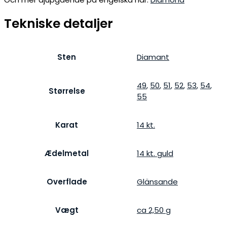
Tekniske detaljer
Sten
Diamant
49
,
50
,
51
,
52
,
53
,
54
,
Størrelse
55
Karat
14 kt.
Ædelmetal
14 kt. guld
Overflade
Glänsande
Vægt
ca 2,50 g