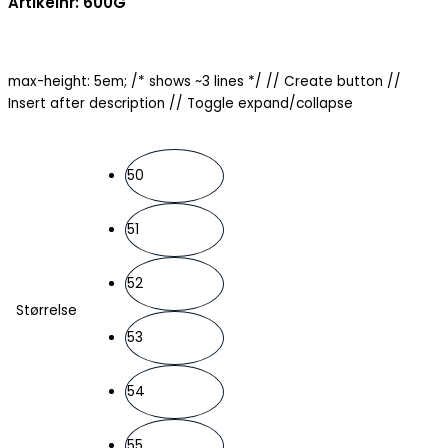
Artikelnr: 600G
max-height: 5em; /* shows ~3 lines */
// Create button
//
Insert after description
// Toggle expand/collapse
50
51
52
Størrelse
53
54
55