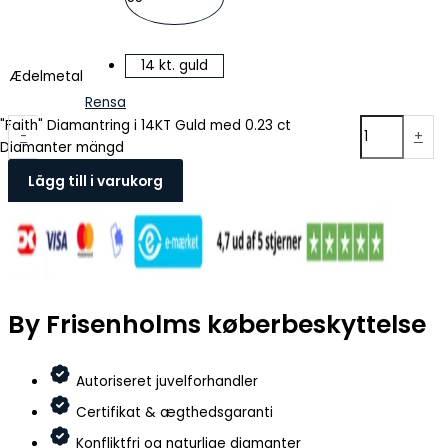
14 kt. guld
Ædelmetal
Rensa
"Faith" Diamantring i 14KT Guld med 0.23 ct
-
+
Diamanter mängd
Lägg till i varukorg
By Frisenholms køberbeskyttelse
Autoriseret juvelforhandler
Certifikat & ægthedsgaranti
Konfliktfri og naturlige diamanter