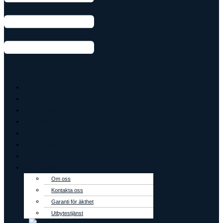
Armband
Ringar
Örhängen
Hänge
Creoler
Tennisarmband
Outlet
Om oss
Om oss
Kontakta oss
Garanti för äkthet
Utbytestjänst