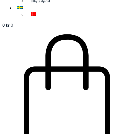
Utbytestjänst
0
kr
0