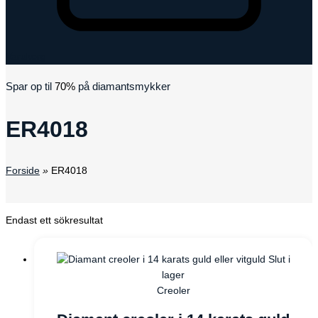
Varukorg
Spar op til
70%
på diamantsmykker
ER4018
Forside
»
ER4018
Endast ett sökresultat
Slut i
lager
Creoler