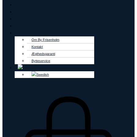
Creoler
Tennisarmbånd
OUTLET
Lab Grown
Om os
Om By Frisenholm
Kontakt
Ægthedsgaranti
Bytteservice
0
kr.
0