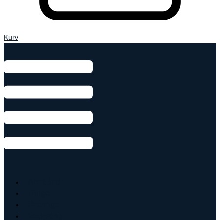
Kurv
Armbånd
Ringe
Øreringe
Vedhæng