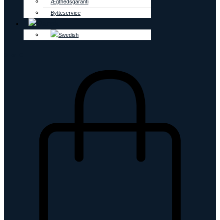
Ægthedsgaranti
Bytteservice
0
kr.
0