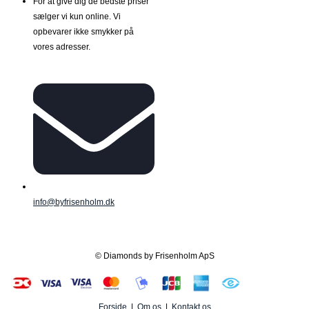
For at give dig de bedste priser
sælger vi kun online. Vi
opbevarer ikke smykker på
vores adresser.
info@byfrisenholm.dk
© Diamonds by Frisenholm ApS
Forside
|
Om os
|
Kontakt os