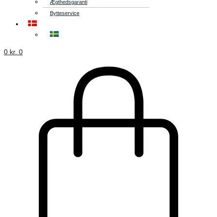
Ægthedsgaranti
Bytteservice
0
kr.
0