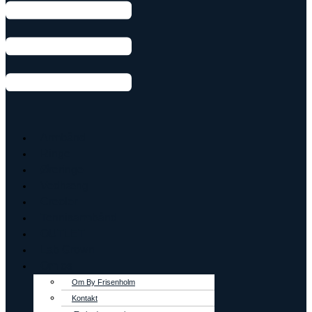
Armbånd
Ringe
Øreringe
Vedhæng
Creoler
Tennisarmbånd
OUTLET
Lab Grown
Om os
Om By Frisenholm
Kontakt