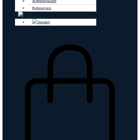
Ægthedsgaranti
Bytteservice
0
kr.
0