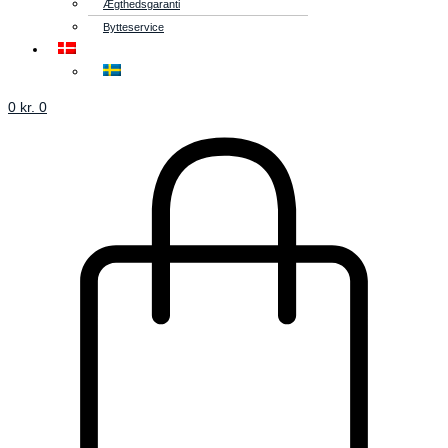
Ægthedsgaranti
Bytteservice
0
kr.
0