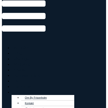
Armbånd
Ringe
Øreringe
Vedhæng
Creoler
Tennisarmbånd
OUTLET
Lab Grown
Om os
Om By Frisenholm
Kontakt