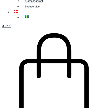
Ægthedsgaranti
Bytteservice
0
kr.
0