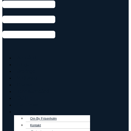
Armbånd
Ringe
Øreringe
Vedhæng
Creoler
Tennisarmbånd
OUTLET
Lab Grown
Om os
Om By Frisenholm
Kontakt