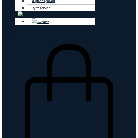
Ægthedsgaranti
Bytteservice
0
kr.
0