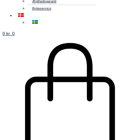
Ægthedsgaranti
Bytteservice
0
kr.
0