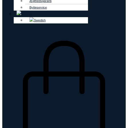
Ægthedsgaranti
Bytteservice
0
kr.
0