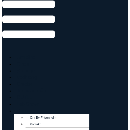
Armbånd
Ringe
Øreringe
Vedhæng
Creoler
Tennisarmbånd
OUTLET
Lab Grown
Om os
Om By Frisenholm
Kontakt