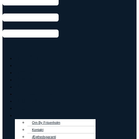
Armbånd
Ringe
Øreringe
Vedhæng
Creoler
Tennisarmbånd
OUTLET
Lab Grown
Om os
Om By Frisenholm
Kontakt
Ægthedsgaranti