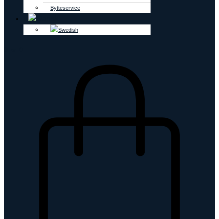
Bytteservice
0
kr.
0