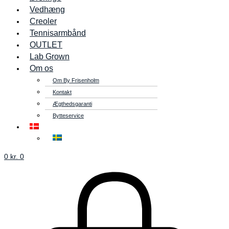
Vedhæng
Creoler
Tennisarmbånd
OUTLET
Lab Grown
Om os
Om By Frisenholm
Kontakt
Ægthedsgaranti
Bytteservice
0
kr.
0