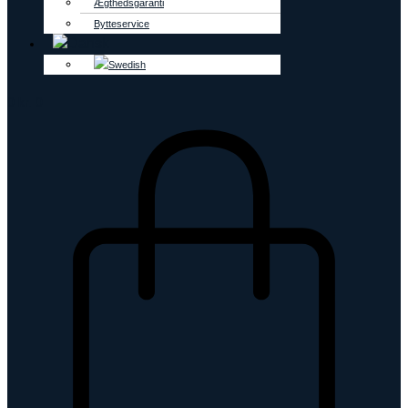
Ægthedsgaranti
Bytteservice
0
kr.
0