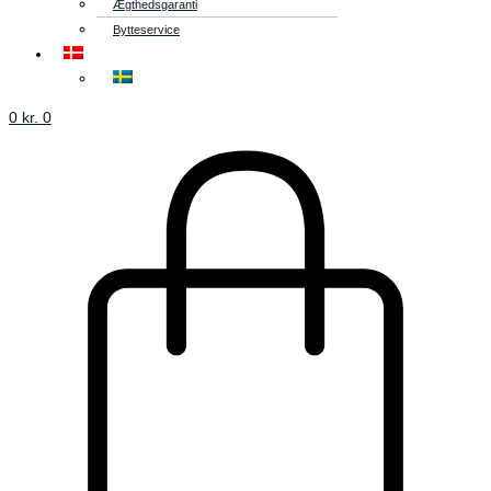
Ægthedsgaranti
Bytteservice
0
kr.
0