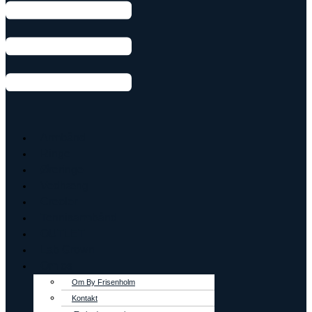
Armbånd
Ringe
Øreringe
Vedhæng
Creoler
Tennisarmbånd
OUTLET
Lab Grown
Om os
Om By Frisenholm
Kontakt