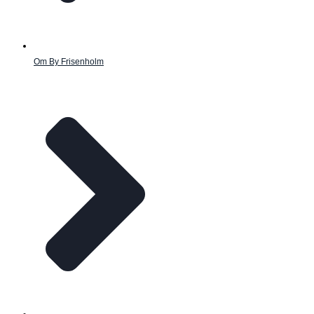
Om By Frisenholm