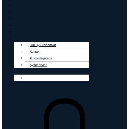
Vedhæng
Creoler
Tennisarmbånd
OUTLET
Lab Grown
Om os
Om By Frisenholm
Kontakt
Ægthedsgaranti
Bytteservice
0
kr.
0