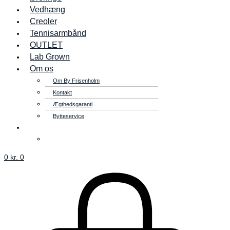
Vedhæng
Creoler
Tennisarmbånd
OUTLET
Lab Grown
Om os
Om By Frisenholm
Kontakt
Ægthedsgaranti
Bytteservice
0
kr.
0