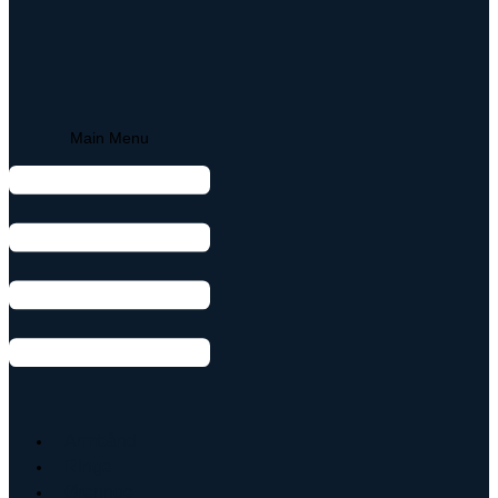
Main Menu
Armbånd
Ringe
Øreringe