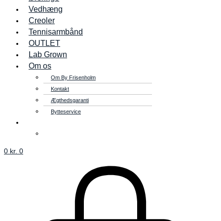
Vedhæng
Creoler
Tennisarmbånd
OUTLET
Lab Grown
Om os
Om By Frisenholm
Kontakt
Ægthedsgaranti
Bytteservice
0
kr.
0