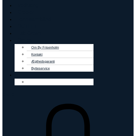
Vedhæng
Creoler
Tennisarmbånd
OUTLET
Lab Grown
Om os
Om By Frisenholm
Kontakt
Ægthedsgaranti
Bytteservice
0
kr.
0