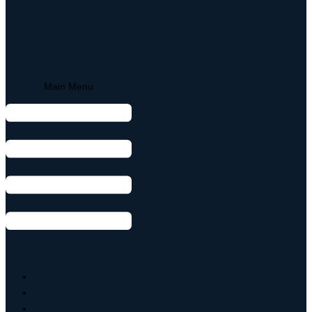
Main Menu
Armbånd
Ringe
Øreringe