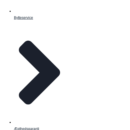
Bytteservice
Ægthedsgaranti