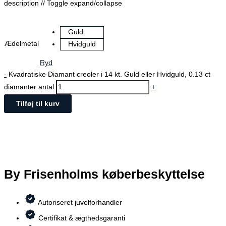
description
// Toggle expand/collapse
Guld
Ædelmetal
Hvidguld
Ryd
-
Kvadratiske Diamant creoler i 14 kt. Guld eller Hvidguld, 0.13 ct
diamanter antal
+
Tilføj til kurv
By Frisenholms køberbeskyttelse
Autoriseret juvelforhandler
Certifikat & ægthedsgaranti