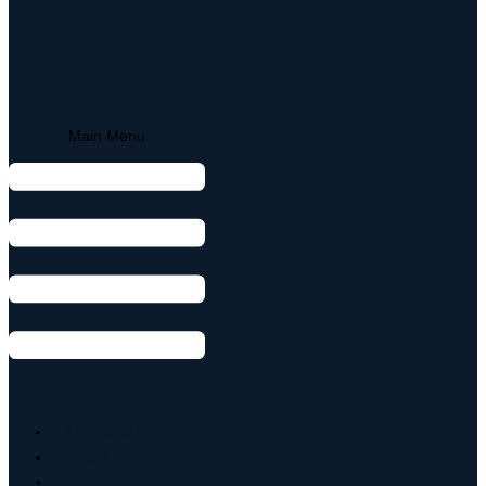
Main Menu
Armbånd
Ringe
Øreringe