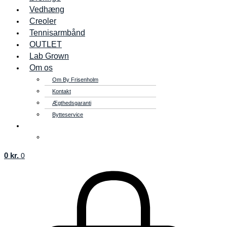
Vedhæng
Creoler
Tennisarmbånd
OUTLET
Lab Grown
Om os
Om By Frisenholm
Kontakt
Ægthedsgaranti
Bytteservice
0
kr.
0