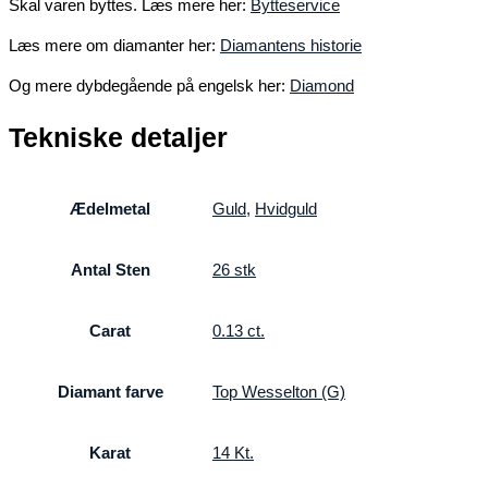
Skal varen byttes. Læs mere her:
Bytteservice
Læs mere om diamanter her:
Diamantens historie
Og mere dybdegående på engelsk her:
Diamond
Tekniske detaljer
Ædelmetal
Guld
,
Hvidguld
Antal Sten
26 stk
Carat
0.13 ct.
Diamant farve
Top Wesselton (G)
Karat
14 Kt.