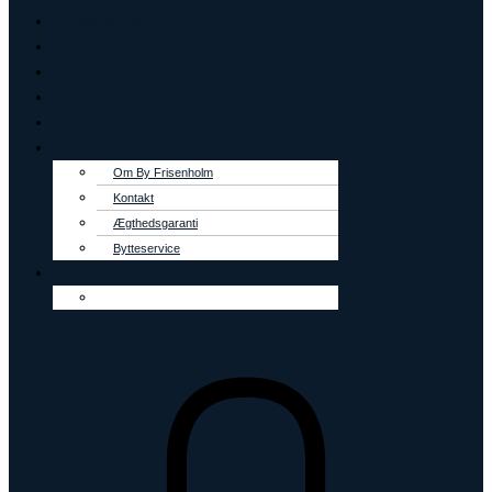
Vedhæng
Creoler
Tennisarmbånd
OUTLET
Lab Grown
Om os
Om By Frisenholm
Kontakt
Ægthedsgaranti
Bytteservice
0
kr.
0