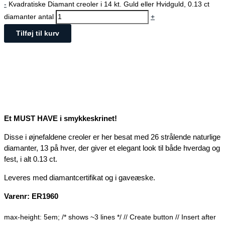
-
Kvadratiske Diamant creoler i 14 kt. Guld eller Hvidguld, 0.13 ct
diamanter antal
+
Tilføj til kurv
Et MUST HAVE i smykkeskrinet!
Disse i øjnefaldene creoler er her besat med 26 strålende naturlige
diamanter, 13 på hver, der giver et elegant look til både hverdag og
fest, i alt 0.13 ct.
Leveres med diamantcertifikat og i gaveæske.
Varenr: ER1960
max-height: 5em; /* shows ~3 lines */
// Create button
// Insert after