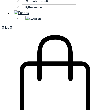
Ægthedsgaranti
Bytteservice
0
kr.
0