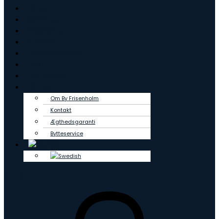
Ringe
Øreringe
Vedhæng
Creoler
Tennisarmbånd
OUTLET
Lab Grown
Om os
Om By Frisenholm
Kontakt
Ægthedsgaranti
Bytteservice
0
kr.
0