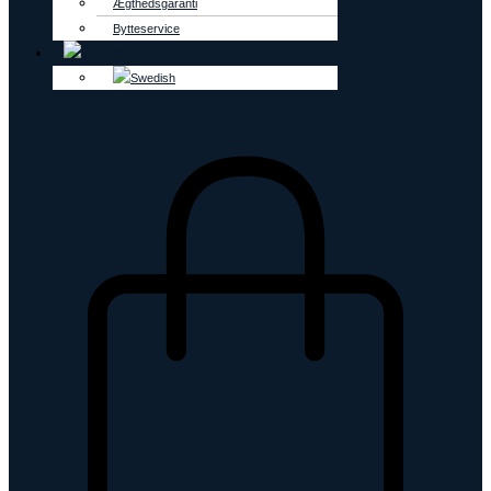
Ægthedsgaranti
Bytteservice
0
kr.
0