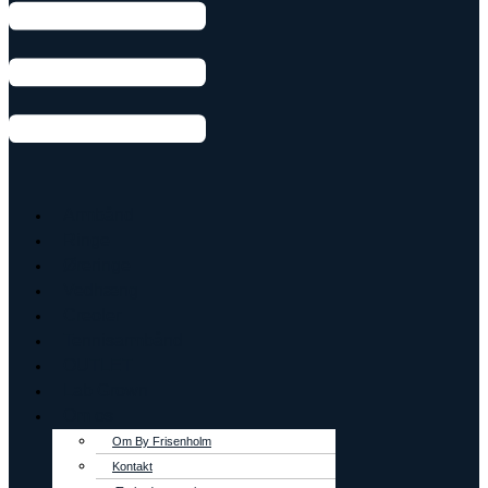
Armbånd
Ringe
Øreringe
Vedhæng
Creoler
Tennisarmbånd
OUTLET
Lab Grown
Om os
Om By Frisenholm
Kontakt