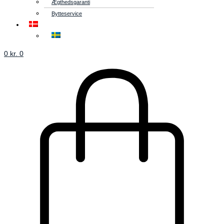
Ægthedsgaranti
Bytteservice
0
kr.
0