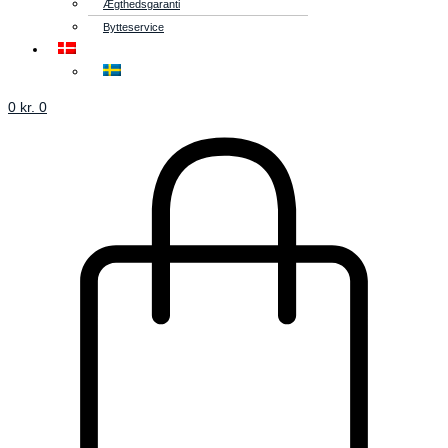
Ægthedsgaranti
Bytteservice
0
kr.
0