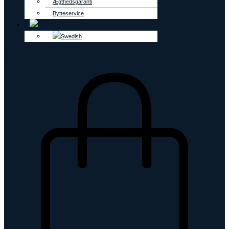
Ægthedsgaranti
Bytteservice
0
kr.
0