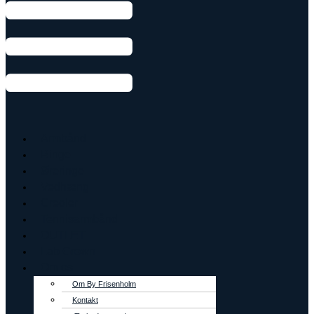
Armbånd
Ringe
Øreringe
Vedhæng
Creoler
Tennisarmbånd
OUTLET
Lab Grown
Om os
Om By Frisenholm
Kontakt