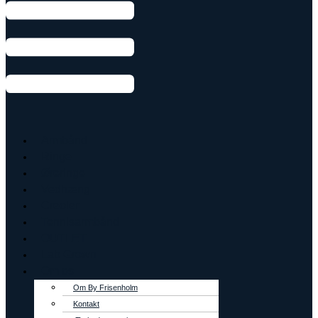
Armbånd
Ringe
Øreringe
Vedhæng
Creoler
Tennisarmbånd
OUTLET
Lab Grown
Om os
Om By Frisenholm
Kontakt