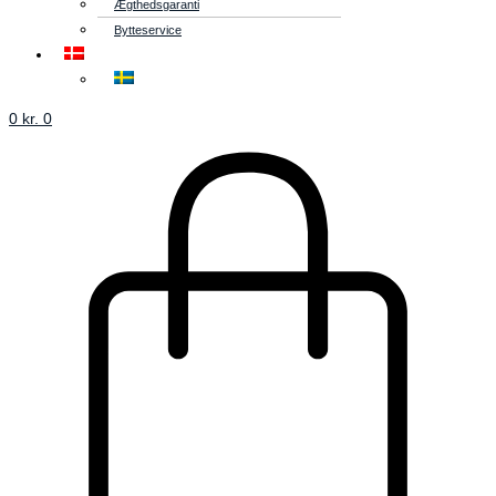
Ægthedsgaranti
Bytteservice
0
kr.
0