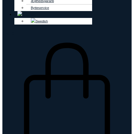
Ægthedsgaranti
Bytteservice
0
kr.
0