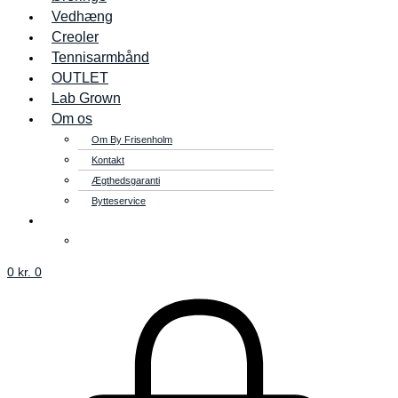
Vedhæng
Creoler
Tennisarmbånd
OUTLET
Lab Grown
Om os
Om By Frisenholm
Kontakt
Ægthedsgaranti
Bytteservice
0
kr.
0