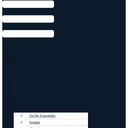
Armbånd
Ringe
Øreringe
Vedhæng
Creoler
Tennisarmbånd
OUTLET
Lab Grown
Om os
Om By Frisenholm
Kontakt