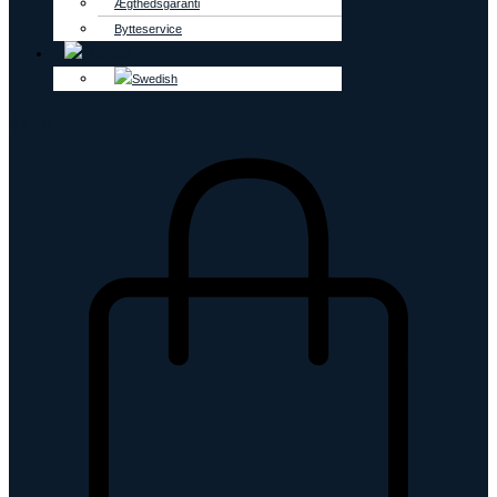
Ægthedsgaranti
Bytteservice
0
kr.
0