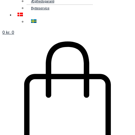
Ægthedsgaranti
Bytteservice
0
kr.
0