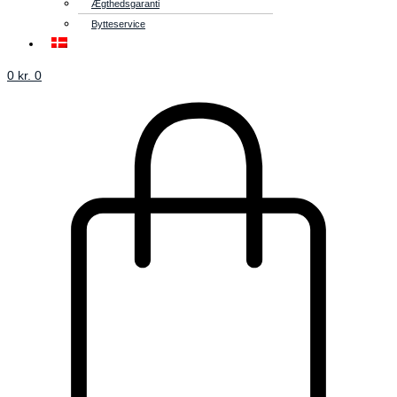
Ægthedsgaranti
Bytteservice
0
kr.
0