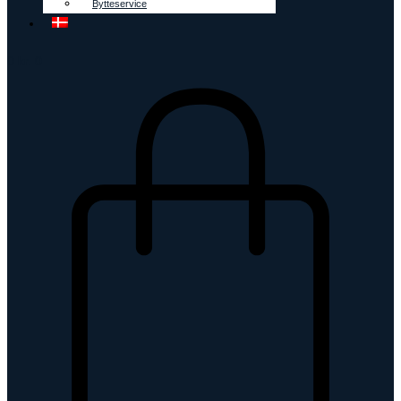
Bytteservice
0
kr.
0