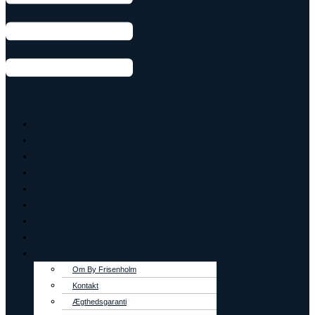
Armbånd
Ringe
Øreringe
Vedhæng
Creoler
Tennisarmbånd
OUTLET
Lab Grown
Om os
Om By Frisenholm
Kontakt
Ægthedsgaranti