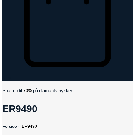
Kurv
Spar op til
70%
på diamantsmykker
ER9490
Forside
»
ER9490