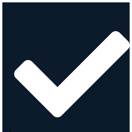
Gå
Main
Main
til
Menu
Menu
indholdet