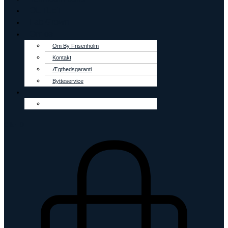
OUTLET
Lab Grown
Om os
Om By Frisenholm
Kontakt
Ægthedsgaranti
Bytteservice
0
kr.
0