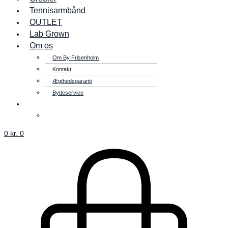
Tennisarmbånd
OUTLET
Lab Grown
Om os
Om By Frisenholm
Kontakt
Ægthedsgaranti
Bytteservice
0
kr.
0