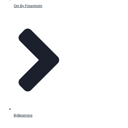
Om By Frisenholm
Bytteservice