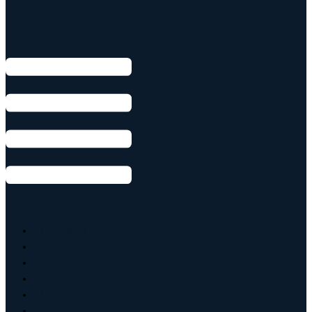
Armbånd
Ringe
Øreringe
Vedhæng
Creoler
Tennisarmbånd