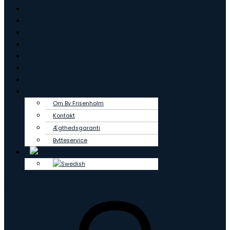
Ringe
Øreringe
Vedhæng
Creoler
Tennisarmbånd
OUTLET
Lab Grown
Om os
Om By Frisenholm
Kontakt
Ægthedsgaranti
Bytteservice
0
kr.
0