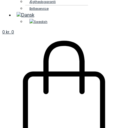
Ægthedsgaranti
Bytteservice
0
kr.
0