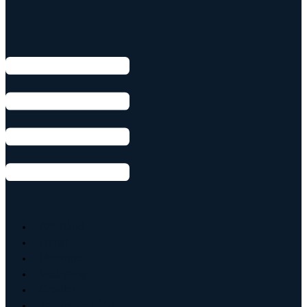
Armbånd
Ringe
Øreringe
Vedhæng
Creoler
Tennisarmbånd