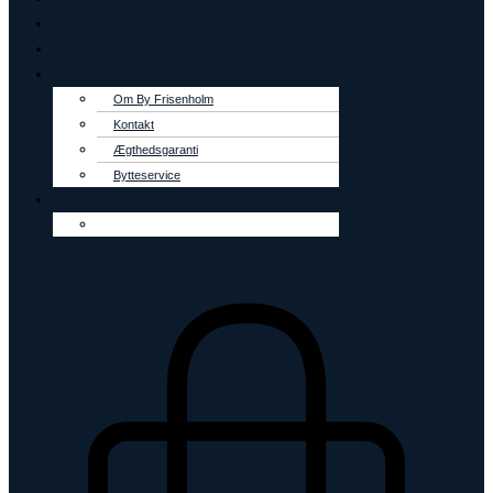
OUTLET
Lab Grown
Om os
Om By Frisenholm
Kontakt
Ægthedsgaranti
Bytteservice
0
kr.
0