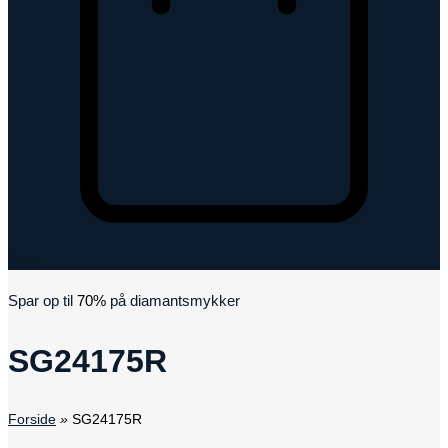
Kurv
Spar op til
70%
på diamantsmykker
SG24175R
Forside
»
SG24175R