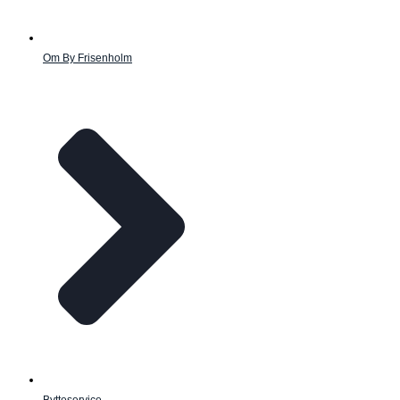
Om By Frisenholm
Bytteservice