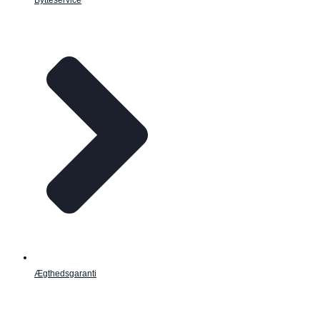
Ægthedsgaranti