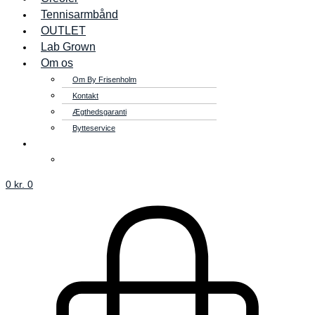
Tennisarmbånd
OUTLET
Lab Grown
Om os
Om By Frisenholm
Kontakt
Ægthedsgaranti
Bytteservice
0
kr.
0