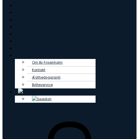
Ringe
Øreringe
Vedhæng
Creoler
Tennisarmbånd
OUTLET
Lab Grown
Om os
Om By Frisenholm
Kontakt
Ægthedsgaranti
Bytteservice
0
kr.
0