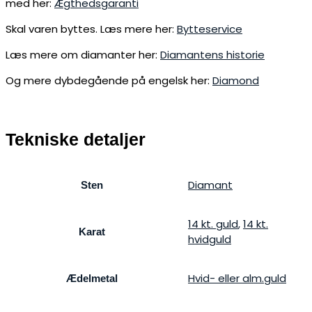
med her:
Ægthedsgaranti
Skal varen byttes. Læs mere her:
Bytteservice
Læs mere om diamanter her:
Diamantens historie
Og mere dybdegående på engelsk her:
Diamond
Tekniske detaljer
Diamant
Sten
14 kt. guld
,
14 kt.
Karat
hvidguld
Hvid- eller alm.guld
Ædelmetal