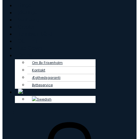
Ringe
Øreringe
Vedhæng
Creoler
Tennisarmbånd
OUTLET
Lab Grown
Om os
Om By Frisenholm
Kontakt
Ægthedsgaranti
Bytteservice
0
kr.
0