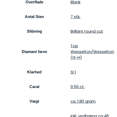
Blank
Overflade
7 stk.
Antal Sten
Brillant round cut
Slibning
Top
Wesselton/Wesselton
Diamant farve
(G-H)
SI 1
Klarhed
0.50 ct.
Carat
ca. 1.80 gram
Vægt
inkl. vedhæng ca.46