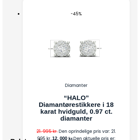
-45%
Diamanter
“HALO”
Diamantørestikkere i 18
karat hvidguld, 0.97 ct.
diamanter
21. 995
kr.
Den oprindelige pris var: 21.
995 kr..
12. 000
Den aktuelle pris er:
kr.