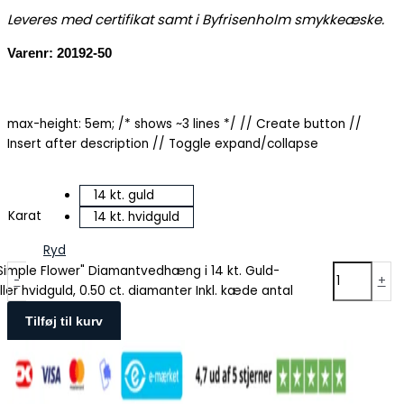
Leveres med certifikat samt i Byfrisenholm smykkeæske.
Varenr: 20192-50
max-height: 5em; /* shows ~3 lines */
// Create button
//
Insert after description
// Toggle expand/collapse
14 kt. guld
Karat
14 kt. hvidguld
Ryd
Simple Flower" Diamantvedhæng i 14 kt. Guld-
-
+
ller hvidguld, 0.50 ct. diamanter Inkl. kæde antal
Tilføj til kurv