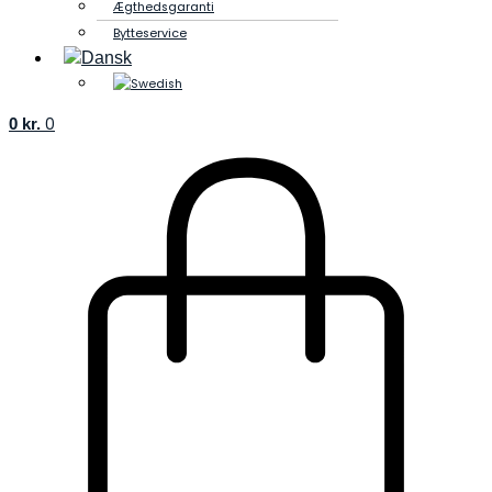
Ægthedsgaranti
Bytteservice
0
kr.
0