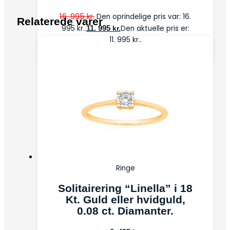
16. 995
kr.
Den oprindelige pris var: 16.
Relaterede varer
995 kr..
11. 995
Den aktuelle pris er:
kr.
11. 995 kr..
Ringe
Solitairering “Linella” i 18
Kt. Guld eller hvidguld,
0.08 ct. Diamanter.