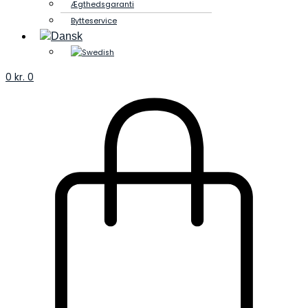
Ægthedsgaranti
Bytteservice
0
kr.
0