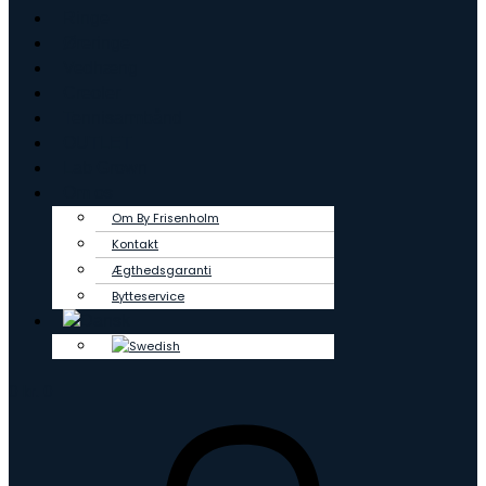
Ringe
Øreringe
Vedhæng
Creoler
Tennisarmbånd
OUTLET
Lab Grown
Om os
Om By Frisenholm
Kontakt
Ægthedsgaranti
Bytteservice
0
kr.
0