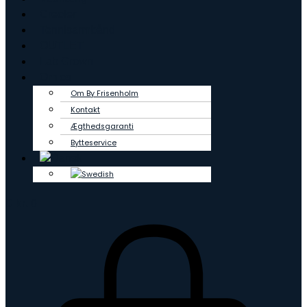
Creoler
Tennisarmbånd
OUTLET
Lab Grown
Om os
Om By Frisenholm
Kontakt
Ægthedsgaranti
Bytteservice
0
kr.
0