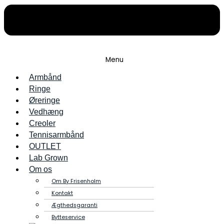
Menu
Armbånd
Ringe
Øreringe
Vedhæng
Creoler
Tennisarmbånd
OUTLET
Lab Grown
Om os
Om By Frisenholm
Kontakt
Ægthedsgaranti
Bytteservice