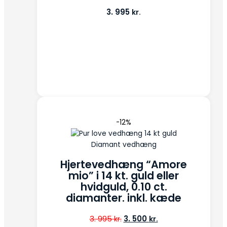
3. 995
kr.
-12%
Diamant vedhæng
Hjertevedhæng “Amore
mio” i 14 kt. guld eller
hvidguld, 0.10 ct.
diamanter. inkl. kæde
3. 995
3. 500
kr.
kr.