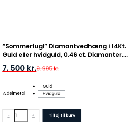
“Sommerfugl” Diamantvedhæng i 14Kt.
Guld eller hvidguld, 0.46 ct. Diamanter.
inkl. kæde
7. 500
kr.
9. 995
kr.
Guld
Ædelmetal
Hvidguld
-
+
Tilføj til kurv