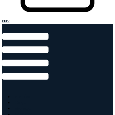
Kurv
Armbånd
Ringe
Øreringe
Vedhæng