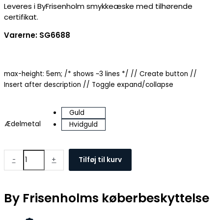
Leveres i ByFrisenholm smykkeæske med tilhørende
certifikat.
Varerne: SG6688
max-height: 5em; /* shows ~3 lines */
// Create button
//
Insert after description
// Toggle expand/collapse
Guld
Ædelmetal
Hvidguld
-
+
Tilføj til kurv
By Frisenholms køberbeskyttelse