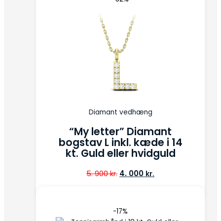
Diamant vedhæng
“My letter” Diamant
bogstav L inkl. kæde i 14
kt. Guld eller hvidguld
5. 900
4. 000
kr.
kr.
-17%