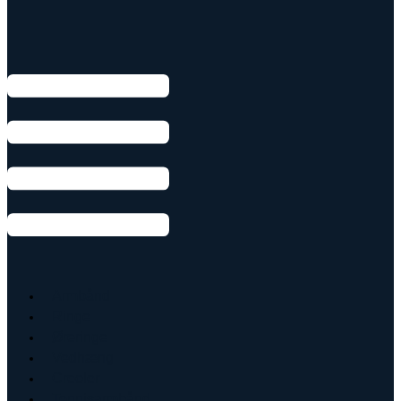
Armbånd
Ringe
Øreringe
Vedhæng
Creoler
Tennisarmbånd