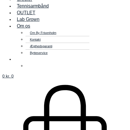
Tennisarmbånd
OUTLET
Lab Grown
Om os
Om By Frisenholm
Kontakt
Ægthedsgaranti
Bytteservice
0
kr.
0