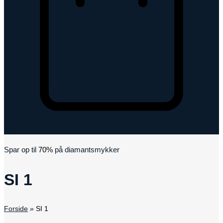
Kurv
Spar op til
70%
på diamantsmykker
SI 1
Forside
»
SI 1