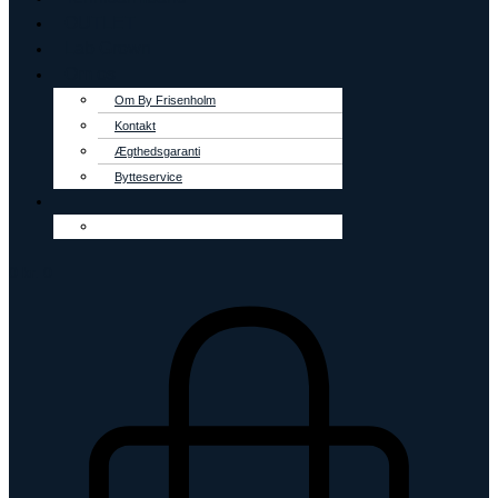
OUTLET
Lab Grown
Om os
Om By Frisenholm
Kontakt
Ægthedsgaranti
Bytteservice
0
kr.
0